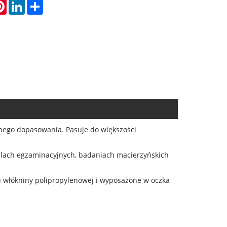
atsApp
Pinterest
LinkedIn
Share
nego dopasowania. Pasuje do większości
salach egzaminacyjnych, badaniach macierzyńskich
gu włókniny polipropylenowej i wyposażone w oczka