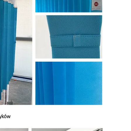
zyków