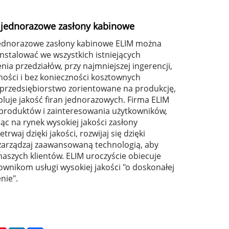
 jednorazowe zasłony kabinowe
jednorazowe zasłony kabinowe ELIM można
instalować we wszystkich istniejących
ia przedziałów, przy najmniejszej ingerencji,
ności i bez konieczności kosztownych
o przedsiębiorstwo zorientowane na produkcję,
oluje jakość firan jednorazowych. Firma ELIM
 produktów i zainteresowania użytkowników,
ąc na rynek wysokiej jakości zasłony
rwaj dzięki jakości, rozwijaj się dzięki
e zarządzaj zaawansowaną technologią, aby
naszych klientów. ELIM uroczyście obiecuje
ownikom usługi wysokiej jakości "o doskonałej
enie".