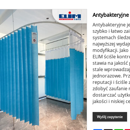
Antybakteryjne
Antybakteryjne 
szybko i łatwo za
systemach śledzen
najwyższej wydaj
modyfikacji. Jak
ELIM ściśle kontr
stawia na jakość
stale wprowadzaj
jednorazowe. Przet
reputacji i ściśl
zdobyć zaufanie 
dostarczać użytk
jakości i niskiej c
Wyślij zapytanie