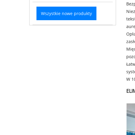
Bezp
Niez
Wszystkie nowe produkty
teks
aure
Opła
zasł
Międ
pozo
Łatw
sys
W 10
ELI