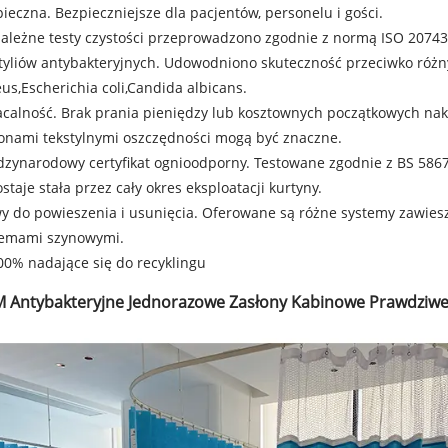
ieczna. Bezpieczniejsze dla pacjentów, personelu i gości.
ależne testy czystości przeprowadzono zgodnie z normą ISO 2074
tyliów antybakteryjnych. Udowodniono skuteczność przeciwko róż
us,
Escherichia coli
,
Candida albicans
.
calność. Brak prania pieniędzy lub kosztownych początkowych na
onami tekstylnymi oszczędności mogą być znaczne.
zynarodowy certyfikat ognioodporny. Testowane zgodnie z BS 5867:
staje stała przez cały okres eksploatacji kurtyny.
y do powieszenia i usunięcia. Oferowane są różne systemy zawies
temami szynowymi.
0% nadające się do recyklingu
M Antybakteryjne Jednorazowe Zasłony Kabinowe Prawdziwe