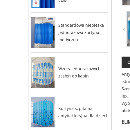
ELIM
Standardowa niebieska
jednorazowa kurtyna
medyczna
O
Wzory jednorazowych
Anty
zasłon do kabin
istn
Szer
itp.
Wypr
Kurtyna szpitalna
ułat
antybakteryjna dla dzieci
ELI