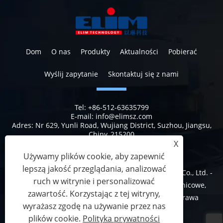
Dom
O nas
Produkty
Aktualności
Pobierać
Wyślij zapytanie
Skontaktuj się z nami
Tel:
+86-512-63635799
E-mail:
info@elimsz.com
Adres:
Nr 629, Yunli Road, Wujiang District, Suzhou, Jiangsu,
Chiny, 215200
X
Używamy plików cookie, aby zapewnić
lepszą jakość przeglądania, analizować
Copyright © 2023 Suzhou Elim Medical Technology Co., Ltd. -
ruch w witrynie i personalizować
Kurtyna jednorazowa, jednorazowe zasłony prysznicowe,
zawartość. Korzystając z tej witryny,
standardowa zasłona jednorazowa - Wszelkie prawa
wyrażasz zgodę na używanie przez nas
zastrzeżone
plików cookie.
Polityka prywatności