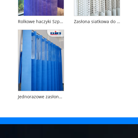
Rolkowe haczyki Szpitalne antybakteryjne zasłony zapewniające prywatność
Zasłona siatkowa do łóżka z przegrodą szpitalną
Jednorazowe zasłony zapewniające prywatność z oczkami