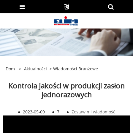
Dom
>
Aktualności
>
Wiadomości Branżowe
Kontrola jakości w produkcji zasłon
jednorazowych
●
2023-05-09
●
7
●
Zostaw mi wiadomość